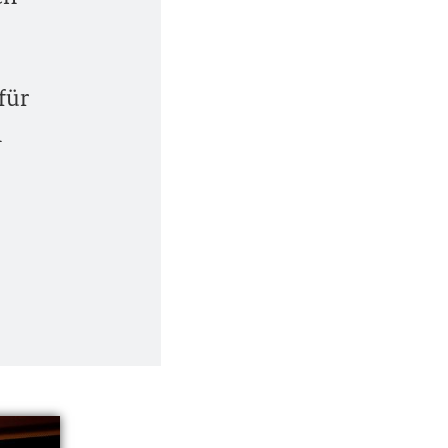
für
n