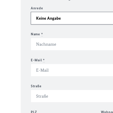
Anrede
Name
*
E-Mail
*
Straße
PLZ
Wohno