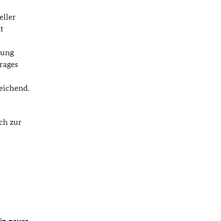
eller
t
gung
rages
t
eichend.
ch zur