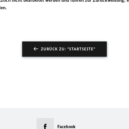
lich nicht bearbeitet werden und führen zur Zurückweisung; e
den.
ZURÜCK ZU: "STARTSEITE"
Facebook