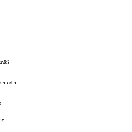
emäß
her oder
e
he