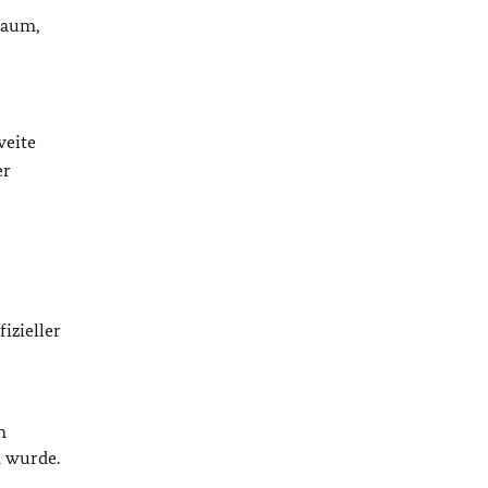
Raum,
weite
er
izieller
n
n wurde.